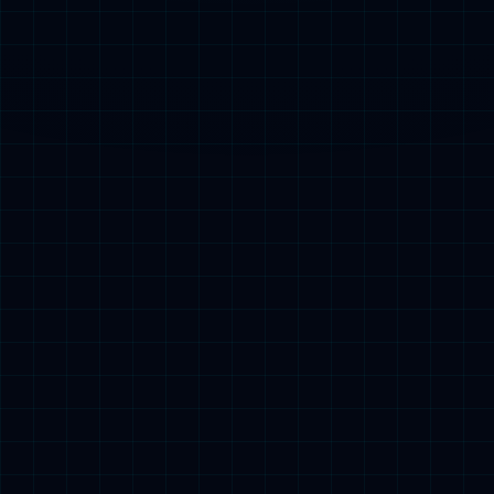
输不起！阿森纳无缘欧冠冠军，阿尔特塔怪裁判：判罚尺度不标准
随着巴黎5-4阿森纳 成功卫冕！欧冠奖金分配出炉：3队破亿 皇马第6
搜索
Search
标签列表
COPYRIGHT© 2022-2027 网球赔率中文官网 - 网球实时赔率查询 版权所有
XML地图
POWERED BY
Z-BLOG
.
皖ICP备92075481号
.
皖ICP备92075481号