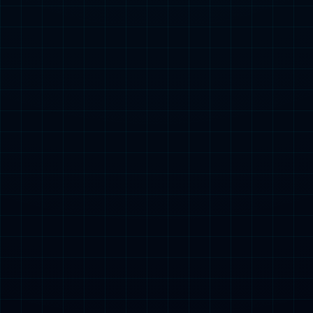
克来引援。至于他们能不能买到卡帅心仪的球员，就要
看拉特克里夫能否给他足够的支持了。
上一篇：
8700万砸出绝望？利物浦“新姆巴佩”豪赌背后，一人已
闻离队钟声
下一篇：
维拉4-1森林进欧联决赛战弗莱堡 三级欧战决赛英超霸
榜
相关推荐
曼联官宣霍伊伦德4400万离队，拉爵一亿卖人大计开启！四十老将续约已定
曼城打折出售水货边锋！热刺豪赌6000万，萨维尼奥转会促成双赢