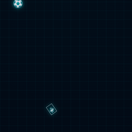
联最缺少的东西是什么。为什么他接手球队后，要简化
阵型打法、稳定布鲁诺和卡塞米罗在队中的位置？因为
他知道，现在这支曼联不能先学会自己打败自己。
当然，卡里克现在的成绩，是建立在赛季单线作战的基
础上的。下个赛季，联赛、欧冠和国内杯赛多线作战，
球队轮换、伤病和临场指挥都将给卡里克带来更大的考
验。所以，球队的教练组必须进行升级。丹克斯加盟球
队后，可以给卡里克带来更多的欧战经验，以及更多的
训练细节。毕竟，当年弗格森在执教曼联时也不是一个
人单枪匹马，奎罗斯等一众帮手，才造就了曼联王朝的
辉煌。
如果曼联在夏窗完全按照卡里克的建队思路引援，那么
这一次，红魔就是完全围绕着这位新帅来进行重建。今
年夏天，球队将对后腰、左后卫和前锋线进行重点补
强。俱乐部已经准备好了一亿英镑的转会资金，供卡里