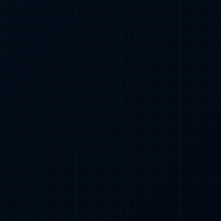
1，这不
福登、
切斯的
以技战