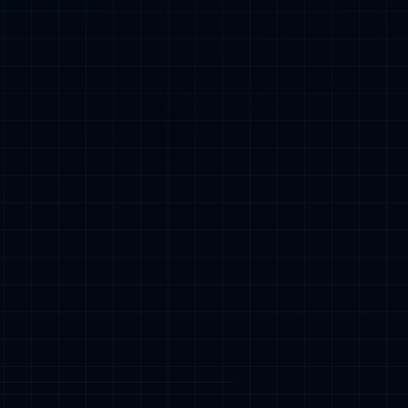
段暄行贿950万被判刑！53岁重返解说界，将为世界杯发声？