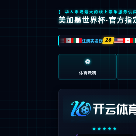
网球赔率中文官网 - 网球实时赔率查询欢迎你
首页
nba
英
关于我们
首页
>
欧冠
桑切斯在《埃尔·奇林吉图》为皇
2026-03-18 16: