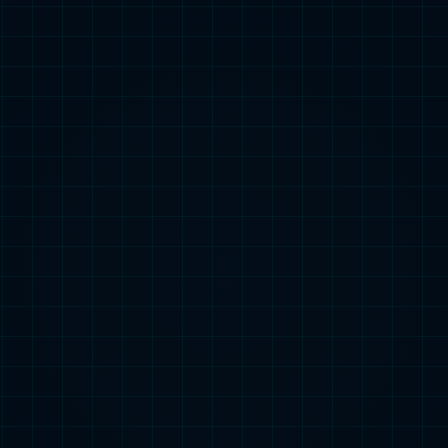
昂首晋级八强。赛后，社交媒体与电视脱口秀炸开了锅：约塔·
埃尔·奇林吉图》上直接回击，将矛头对准了声音更大的批评者。
中淘汰了曼城，下一轮对手将由拜仁与亚特兰大之间产生。比赛
皇马在欧洲的丑闻。他们漏判了两个点球，而第一张红牌却罚在曼
耻辱！”该言论被大量转发，迅速点燃舆论。